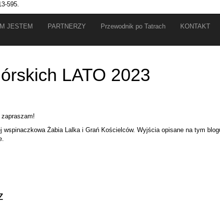
13-595.
IM JESTEM
PARTNERZY
Przewodnik po Tatrach
KONTAKT
górskich LATO 2023
– zapraszam!
ej wspinaczkowa Żabia Lalka i Grań Kościelców. Wyjścia opisane na tym blog
e.
z