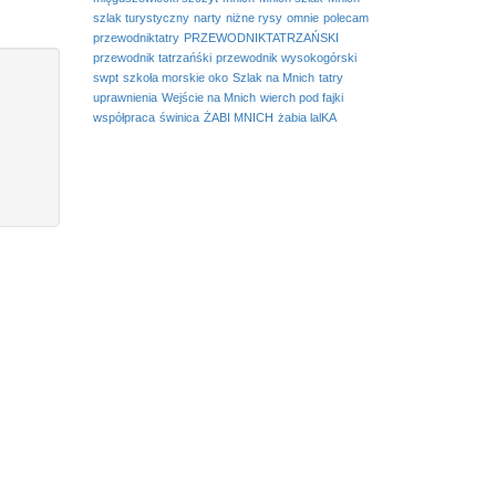
szlak turystyczny
narty
niżne rysy
omnie
polecam
przewodniktatry
PRZEWODNIKTATRZAŃSKI
przewodnik tatrzańśki
przewodnik wysokogórski
swpt
szkoła morskie oko
Szlak na Mnich
tatry
uprawnienia
Wejście na Mnich
wierch pod fajki
współpraca
świnica
ŻABI MNICH
żabia lalKA