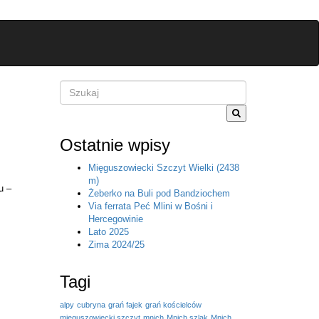
Szukane
słowo
lub
fraza
Ostatnie wpisy
Mięguszowiecki Szczyt Wielki (2438
m)
u –
Żeberko na Buli pod Bandziochem
Via ferrata Peć Mlini w Bośni i
Hercegowinie
Lato 2025
Zima 2024/25
Tagi
alpy
cubryna
grań fajek
grań kościelców
mięguszowiecki szczyt
mnich
Mnich szlak
Mnich