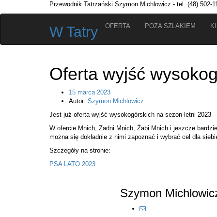
Przewodnik Tatrzański Szymon Michlowicz - tel. (48) 502-1
OFERTA
POZA SZLAKIEM
K
W Tatry
Oferta wyjść wysoko
15 marca 2023
Autor:
Szymon Michlowicz
Jest już oferta wyjść wysokogórskich na sezon letni 2023 
W ofercie Mnich, Zadni Mnich, Żabi Mnich i jeszcze bardzi
można się dokładnie z nimi zapoznać i wybrać cel dla siebi
Szczegóły na stronie:
PSA LATO 2023
Szymon Michlowic