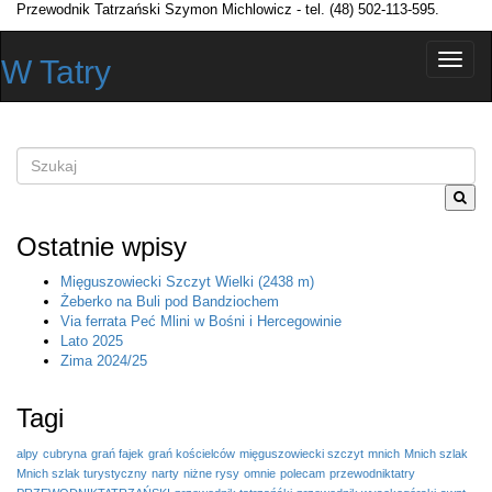
Przewodnik Tatrzański Szymon Michlowicz - tel. (48) 502-113-595.
Przełą
W Tatry
nawiga
Szukane
słowo
lub
fraza
Ostatnie wpisy
Mięguszowiecki Szczyt Wielki (2438 m)
Żeberko na Buli pod Bandziochem
Via ferrata Peć Mlini w Bośni i Hercegowinie
Lato 2025
Zima 2024/25
Tagi
alpy
cubryna
grań fajek
grań kościelców
mięguszowiecki szczyt
mnich
Mnich szlak
Mnich szlak turystyczny
narty
niżne rysy
omnie
polecam
przewodniktatry