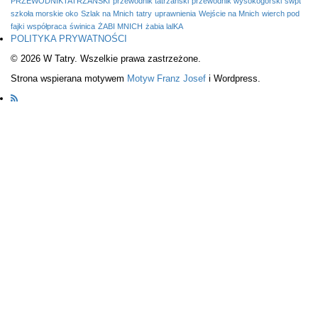
PRZEWODNIKTATRZAŃSKI
przewodnik tatrzańśki
przewodnik wysokogórski
swpt
szkoła morskie oko
Szlak na Mnich
tatry
uprawnienia
Wejście na Mnich
wierch pod
fajki
współpraca
świnica
ŻABI MNICH
żabia lalKA
POLITYKA PRYWATNOŚCI
© 2026 W Tatry. Wszelkie prawa zastrzeżone.
Strona wspierana motywem
Motyw Franz Josef
i Wordpress.