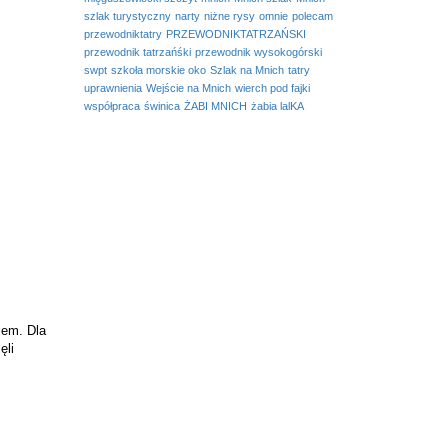
szlak turystyczny
narty
niżne rysy
omnie
polecam
przewodniktatry
PRZEWODNIKTATRZAŃSKI
przewodnik tatrzańśki
przewodnik wysokogórski
swpt
szkoła morskie oko
Szlak na Mnich
tatry
uprawnienia
Wejście na Mnich
wierch pod fajki
współpraca
świnica
ŻABI MNICH
żabia lalKA
iem. Dla
ęli