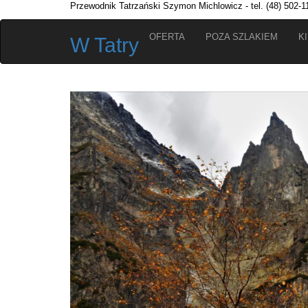
Przewodnik Tatrzański Szymon Michlowicz - tel. (48) 502-1
OFERTA
POZA SZLAKIEM
K
W Tatry