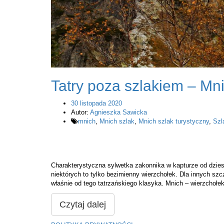
Tatry poza szlakiem – Mn
30 listopada 2020
Autor:
Agnieszka Sawicka
mnich
,
Mnich szlak
,
Mnich szlak turystyczny
,
Szl
Charakterystyczna sylwetka zakonnika w kapturze od dzie
niektórych to tylko bezimienny wierzchołek. Dla innych sz
właśnie od tego tatrzańskiego klasyka. Mnich – wierzchołe
Czytaj dalej