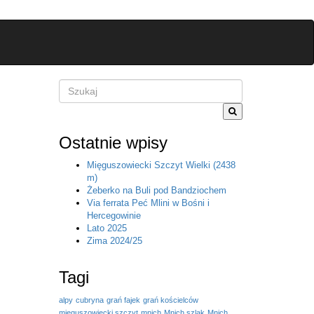
Szukane
słowo
lub
fraza
Ostatnie wpisy
Mięguszowiecki Szczyt Wielki (2438
m)
Żeberko na Buli pod Bandziochem
Via ferrata Peć Mlini w Bośni i
Hercegowinie
Lato 2025
Zima 2024/25
Tagi
alpy
cubryna
grań fajek
grań kościelców
mięguszowiecki szczyt
mnich
Mnich szlak
Mnich