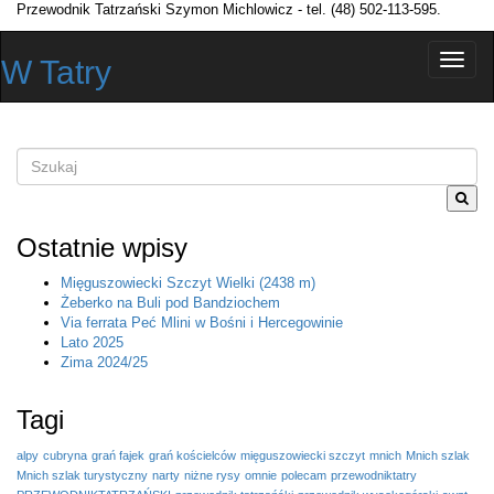
Przewodnik Tatrzański Szymon Michlowicz - tel. (48) 502-113-595.
Przełą
W Tatry
nawiga
Szukane
słowo
lub
fraza
Ostatnie wpisy
Mięguszowiecki Szczyt Wielki (2438 m)
Żeberko na Buli pod Bandziochem
Via ferrata Peć Mlini w Bośni i Hercegowinie
Lato 2025
Zima 2024/25
Tagi
alpy
cubryna
grań fajek
grań kościelców
mięguszowiecki szczyt
mnich
Mnich szlak
Mnich szlak turystyczny
narty
niżne rysy
omnie
polecam
przewodniktatry