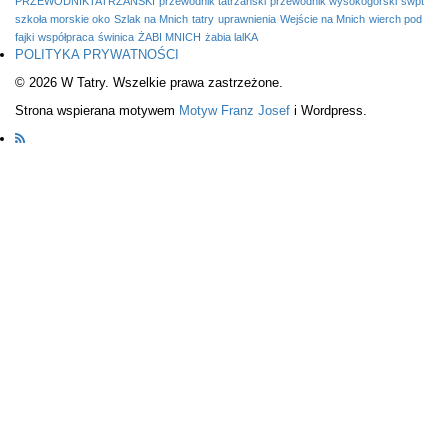
PRZEWODNIKTATRZAŃSKI
przewodnik tatrzańśki
przewodnik wysokogórski
swpt
szkoła morskie oko
Szlak na Mnich
tatry
uprawnienia
Wejście na Mnich
wierch pod
fajki
współpraca
świnica
ŻABI MNICH
żabia lalKA
POLITYKA PRYWATNOŚCI
© 2026 W Tatry. Wszelkie prawa zastrzeżone.
Strona wspierana motywem
Motyw Franz Josef
i Wordpress.