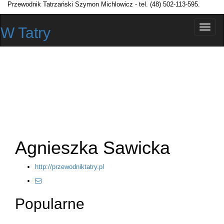
Przewodnik Tatrzański Szymon Michlowicz - tel. (48) 502-113-595.
Przełą
W Tatry
nawiga
Agnieszka Sawicka
http://przewodniktatry.pl
Popularne