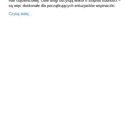
Hali Gąsienicowej. Obie drogi oscylują wokół II stopnia trudności –
są więc doskonałe dla początkujących entuzjastów wspinaczki.
Czytaj dalej...