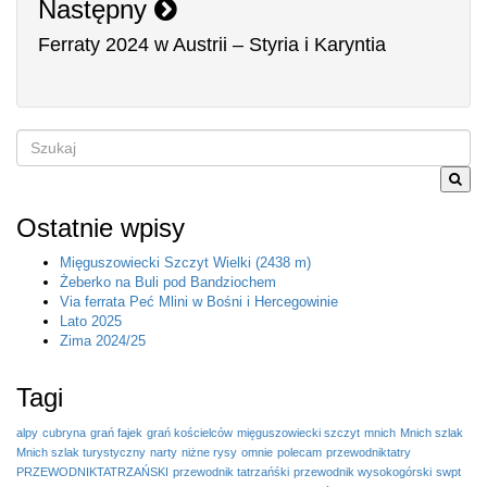
Następny
Ferraty 2024 w Austrii – Styria i Karyntia
Szukane
słowo
lub
fraza
Ostatnie wpisy
Mięguszowiecki Szczyt Wielki (2438 m)
Żeberko na Buli pod Bandziochem
Via ferrata Peć Mlini w Bośni i Hercegowinie
Lato 2025
Zima 2024/25
Tagi
alpy
cubryna
grań fajek
grań kościelców
mięguszowiecki szczyt
mnich
Mnich szlak
Mnich szlak turystyczny
narty
niżne rysy
omnie
polecam
przewodniktatry
PRZEWODNIKTATRZAŃSKI
przewodnik tatrzańśki
przewodnik wysokogórski
swpt