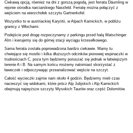
Ciekawą opcją, również na dni z gorszą pogodą, jest ferrata D
äumling w
rejonie ośrodka narciarskiego Nassfeld. Ferratę można połączyć z
wejściem na wierzchołek szczytu Gartnerkofel.
Wszystko to w austriackiej Karyntii, w Alpach Karnickich, w pobliżu
granicy z Włochami.
Podejście pod drogę rozpoczynamy z parkingu przed halą Watschinger
Alm i kierujemy się do górnej stacji wyciągu krzesełkowego.
Sama ferrata została poprowadzona bardzo ciekawie. Mamy tu
chwiejące się mostki i kilka dłuższych odcinków pionowej wspinaczki w
trudnościach C, poza tym będziemy poruszać się jednak w łatwiejszym
terenie A i B. Na samym końcu możemy natomiast skorzystać z
ławeczek i odpoczywając przeanalizować wejście na szczyt.
Całość wycieczki zajmie nam około 4 godzin. Będziemy mieli czas
nacieszyć się widokami, które prócz Alp Julijskich i Alp Karnickich
obejmują najwyższe szczyty Wysokich Taurów oraz część Dolomitów.