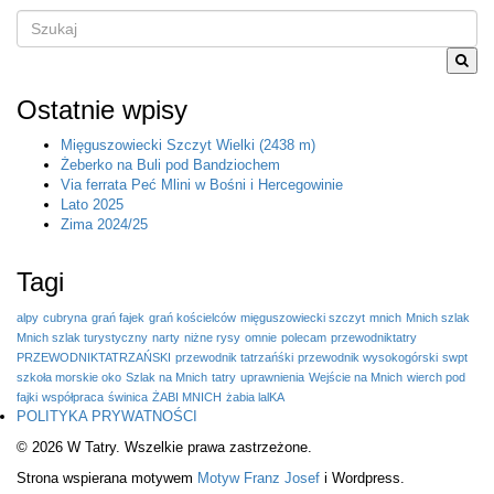
Szukane
słowo
lub
fraza
Ostatnie wpisy
Mięguszowiecki Szczyt Wielki (2438 m)
Żeberko na Buli pod Bandziochem
Via ferrata Peć Mlini w Bośni i Hercegowinie
Lato 2025
Zima 2024/25
Tagi
alpy
cubryna
grań fajek
grań kościelców
mięguszowiecki szczyt
mnich
Mnich szlak
Mnich szlak turystyczny
narty
niżne rysy
omnie
polecam
przewodniktatry
PRZEWODNIKTATRZAŃSKI
przewodnik tatrzańśki
przewodnik wysokogórski
swpt
szkoła morskie oko
Szlak na Mnich
tatry
uprawnienia
Wejście na Mnich
wierch pod
fajki
współpraca
świnica
ŻABI MNICH
żabia lalKA
POLITYKA PRYWATNOŚCI
© 2026 W Tatry. Wszelkie prawa zastrzeżone.
Strona wspierana motywem
Motyw Franz Josef
i Wordpress.